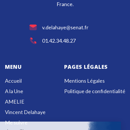
France.
v.delahaye@senat.fr
01.42.34.48.27
MENU
PAGES LÉGALES
Accueil
Mentions Légales
A la Une
Politique de confidentialité
AMELIE
Vincent Delahaye
Me suivre